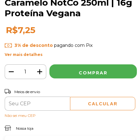
Caramelo NotCo 250ml | 16g
Proteína Vegana
R$7,25
3% de desconto
pagando com Pix
Ver mais detalhes
ALTERAR CEP
Entregas para o CEP:
Meios de envio
CALCULAR
Não sei meu CEP
Nossa loja