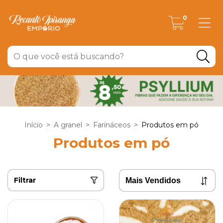
0
Início
>
A granel
>
Farináceos
>
Produtos em pó
Produtos em pó
Filtrar