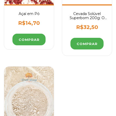
Açaí em Pó
Cevada Solúvel
Superbom 200g: O
Substituto Perfeito e
R$14,70
Sem Cafeína para o
R$32,50
Seu Café Diário
COMPRAR