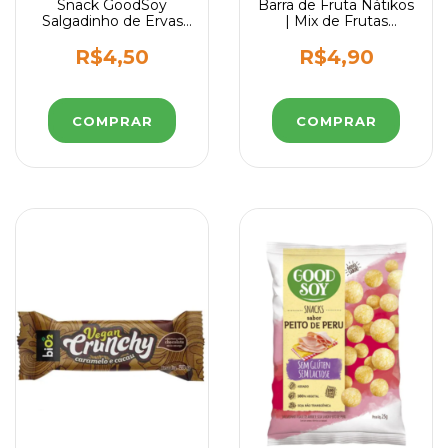
Snack GoodSoy
Barra de Fruta Nátikos
Salgadinho de Ervas
| Mix de Frutas
Finas Sem Glúten
Amarelas 30g
Sem Leite Sem
R$4,50
R$4,90
Lactose 25g