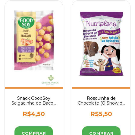
Snack GoodSoy
Rosquinha de
Salgadinho de Bacon
Chocolate (O Show da
Sem Glúten Sem
Luna) 30g – Zero
Leite Sem Lactose
Açúcar e Integral
R$4,50
R$5,50
25g