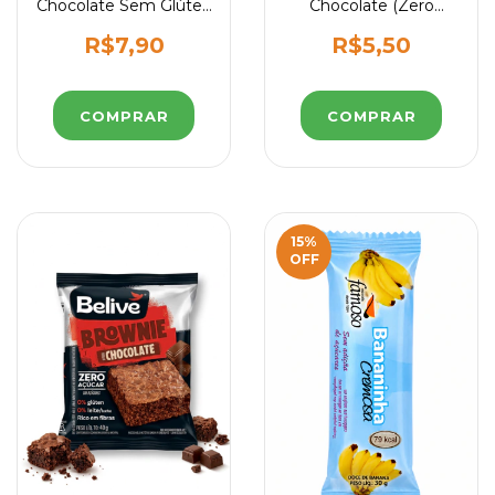
Chocolate Sem Glúten
Chocolate (Zero
50g | Natural Life
Açúcar) - O Show da
Luna 30g
R$7,90
R$5,50
15
%
OFF