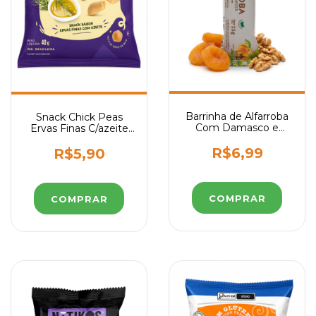
Barrinha de Alfarroba
Snack Chick Peas
Com Damasco e
Ervas Finas C/azeite
Nozes 25g | Carob
Grings 40g
House
R$6,99
R$5,90