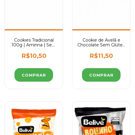
Cookies Tradicional
Cookie de Avelã e
100g | Aminna | Sem
Chocolate Sem Glúten
Glúten e Sem Lactose
Sem Lactose Sem
Leite Sem Açúcar
R$10,50
R$11,50
Belive 67g