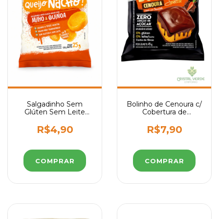
Salgadinho Sem
Bolinho de Cenoura c/
Glúten Sem Leite
Cobertura de
sabor Queijo Nacho
Chocolate Sem Glúten
Belive 25g
Sem Açúcar Sem
R$4,90
R$7,90
Leite Belive 45g