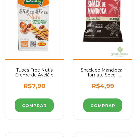
Tubes Free Nut’s
Snack de Mandioca -
Creme de Avelã e
Tomate Seco -
Cacau Puro Sem
Nutripleno 30g
Glúten 50g | Natural
R$7,90
R$4,99
Life