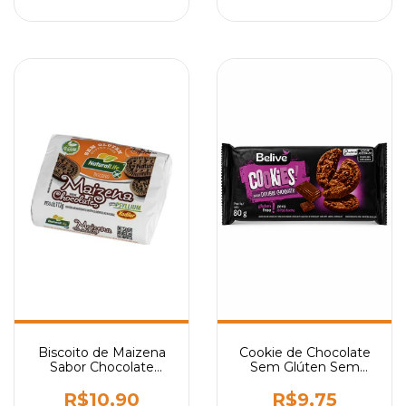
Biscoito de Maizena
Cookie de Chocolate
Sabor Chocolate
Sem Glúten Sem
Vegano Sem Glúten
Lactose Sem Leite
Natural Life 112g
Belive 80g
R$10,90
R$9,75