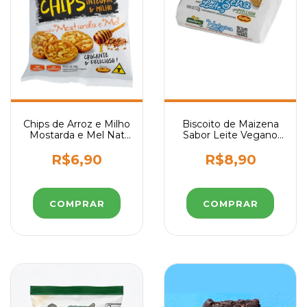
Chips de Arroz e Milho
Biscoito de Maizena
Mostarda e Mel Nat
Sabor Leite Vegano
Life 70g
Sem Glúten Natural
Life 112g
R$6,90
R$8,90