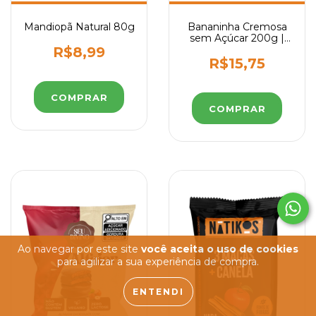
Mandiopã Natural 80g
Bananinha Cremosa
sem Açúcar 200g |
Delícias Famoso
R$8,99
R$15,75
Ao navegar por este site
você aceita o uso de cookies
para agilizar a sua experiência de compra.
ENTENDI