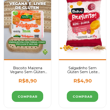
Biscoito Maizena
Salgadinho Sem
Vegano Sem Glúten
Glúten Sem Leite
Natural Life 112g
sabor Presunto Belive
25g
R$8,90
R$4,90