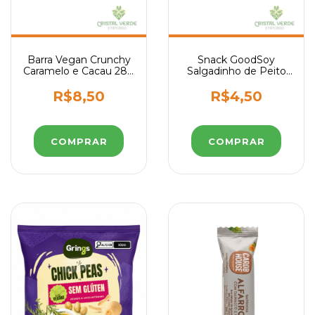
Barra Vegan Crunchy
Snack GoodSoy
Caramelo e Cacau 28g
Salgadinho de Peito
BiO2
de Peru Sem Glúten
Sem Leite Sem
R$8,50
R$4,50
Lactose 25g