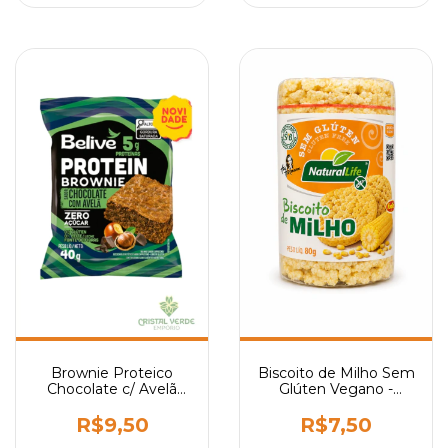
Brownie Proteico
Biscoito de Milho Sem
Chocolate c/ Avelã
Glúten Vegano -
Sem Açúcar Sem
Natural Life 80g
Glúten Sem Leite
R$9,50
R$7,50
Belive 40g