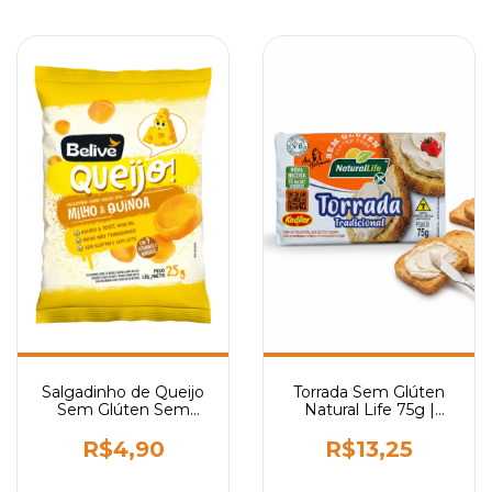
Salgadinho de Queijo
Torrada Sem Glúten
Sem Glúten Sem
Natural Life 75g |
Leite 25g | Belive
Vegana, Crocante e
Saudável
R$4,90
R$13,25