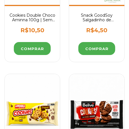
Cookies Double Choco
Snack GoodSoy
Aminna 100g | Sem
Salgadinho de
Glúten e Sem Lactose
Churrasco Sem Glúten
Sem Leite Sem
R$10,50
R$4,50
Lactose 25g