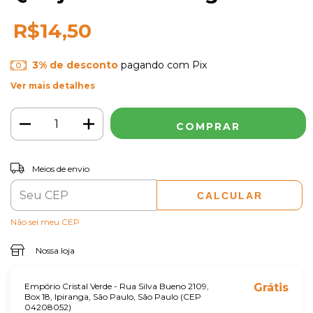
R$14,50
3% de desconto
pagando com Pix
Ver mais detalhes
ALTERAR CEP
Entregas para o CEP:
Meios de envio
CALCULAR
Não sei meu CEP
Nossa loja
Empório Cristal Verde - Rua Silva Bueno 2109,
Grátis
Box 18, Ipiranga, São Paulo, São Paulo (CEP
04208052)