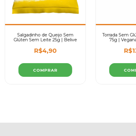
Salgadinho de Queijo Sem
Torrada Sem Glú
Glúten Sem Leite 25g | Belive
75g | Vegana
Saud
R$4,90
R$1