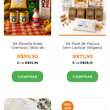
Kit Receita Arraiá
Kit Pavê de Paçoca
Cremoso | Bolo de
Sem Lactose (Vegano)
Milho Sem Lactose
R$59,90
R$71,90
2
x de
R$34,94
3
x de
R$28,10
20
%
OFF