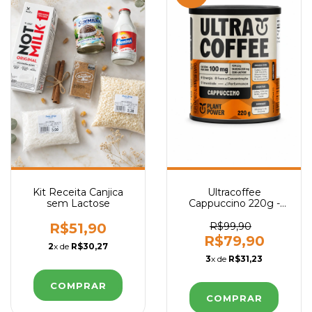
Kit Receita Canjica
Ultracoffee
sem Lactose
Cappuccino 220g -
Plant Power
R$51,90
R$99,90
R$79,90
2
x de
R$30,27
3
x de
R$31,23