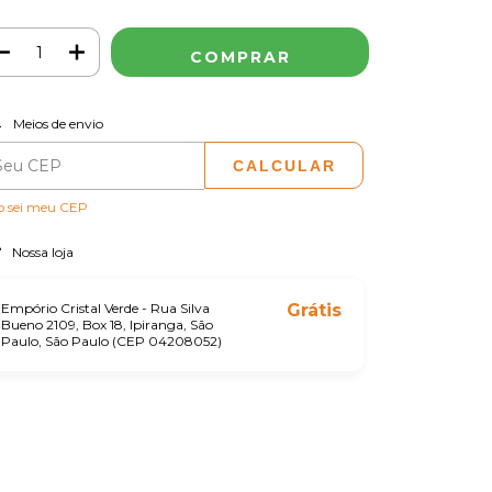
ALTERAR CEP
regas para o CEP:
Meios de envio
CALCULAR
o sei meu CEP
Nossa loja
Empório Cristal Verde - Rua Silva
Grátis
Bueno 2109, Box 18, Ipiranga, São
Paulo, São Paulo (CEP 04208052)