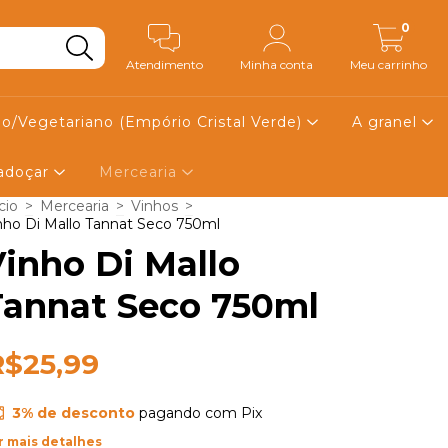
0
Atendimento
Minha conta
Meu carrinho
o/Vegetariano (Empório Cristal Verde)
A granel
 adoçar
Mercearia
cio
>
Mercearia
>
Vinhos
>
nho Di Mallo Tannat Seco 750ml
inho Di Mallo
Tannat Seco 750ml
R$25,99
3% de desconto
pagando com Pix
r mais detalhes