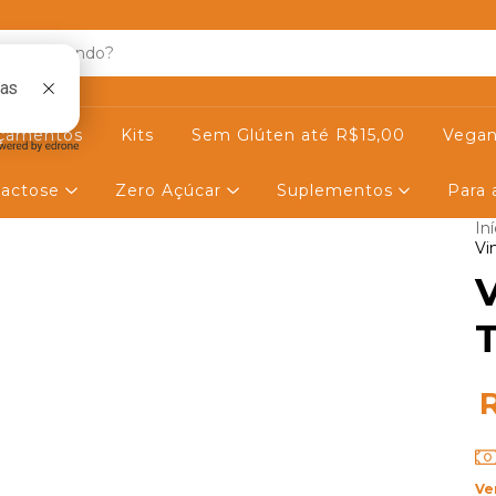
çamentos
Kits
Sem Glúten até R$15,00
Vegan
actose
Zero Açúcar
Suplementos
Para
Iní
Vi
V
Ve