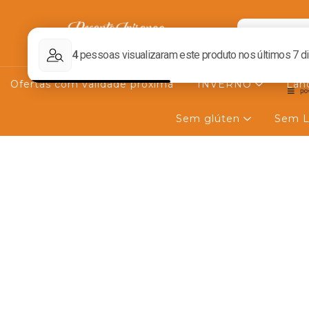
Ofertas com validade próxima
INVERNO
Lan
Sem glúten
Sem L