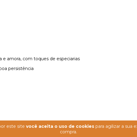
 e amora, com toques de especiarias
boa persistência
or este site
você aceita o uso de cookies
para agilizar a sua 
compra.