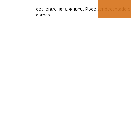
Ideal entre
16°C e 18°C
. Pode ser decantado p
aromas.
Sobre o produtor:
O rótulo faz parte da linha
Di Mallo
, desenvolvi
terroir uruguaio para oferecer vinhos modernos 
*Imagens meramente ilustrativas. Venda proib