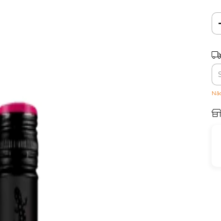
Ent
Nã