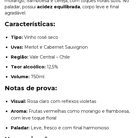
morango, framboesa e cereja, com toques florais sutis. No
paladar, possui
acidez equilibrada
, corpo leve e final
agradável.
Características:
Tipo:
Vinho rosé seco
Uvas:
Merlot e Cabernet Sauvignon
Região:
Vale Central – Chile
Teor alcoólico:
12,5%
Volume:
750ml
Notas de prova:
Visual:
Rosa claro com reflexos violetas
Aroma:
Frutas vermelhas como morango e framboesa,
com leve toque floral
Paladar:
Leve, fresco e com final harmonioso