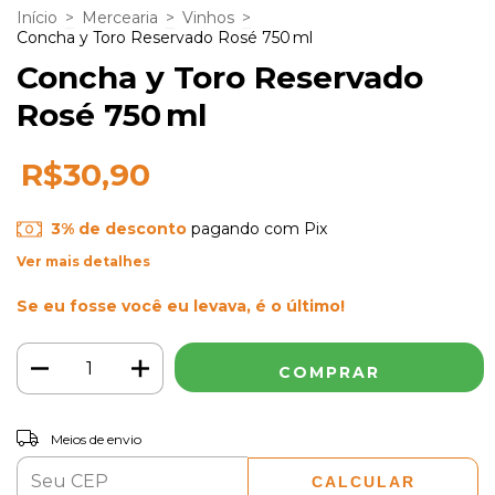
Início
>
Mercearia
>
Vinhos
>
Concha y Toro Reservado Rosé 750 ml
Concha y Toro Reservado
Rosé 750 ml
R$30,90
3% de desconto
pagando com Pix
Ver mais detalhes
Se eu fosse você eu levava, é o último!
ALTERAR CEP
Entregas para o CEP:
Meios de envio
CALCULAR