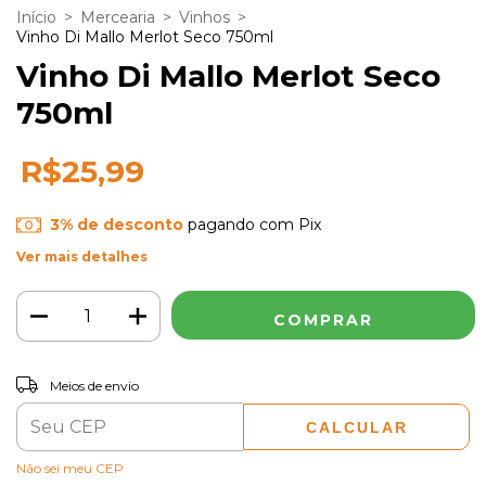
Início
>
Mercearia
>
Vinhos
>
Vinho Di Mallo Merlot Seco 750ml
Vinho Di Mallo Merlot Seco
750ml
R$25,99
3% de desconto
pagando com Pix
Ver mais detalhes
ALTERAR CEP
Entregas para o CEP:
Meios de envio
CALCULAR
Não sei meu CEP