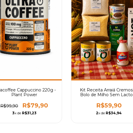
racoffee Cappuccino 220g -
Kit Receita Arraiá Cremos
Plant Power
Bolo de Milho Sem Lacto
R$79,90
R$59,90
R$99,90
3
x de
R$31,23
2
x de
R$34,94