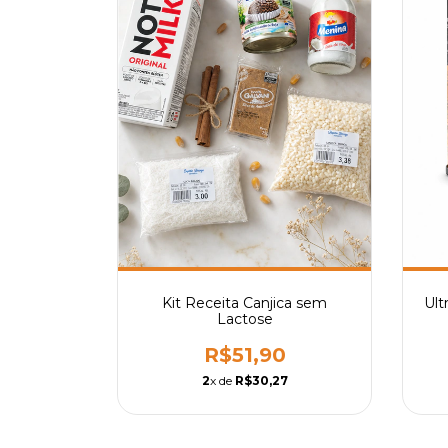
Kit Receita Canjica sem
Ult
Lactose
R$51,90
2
x de
R$30,27