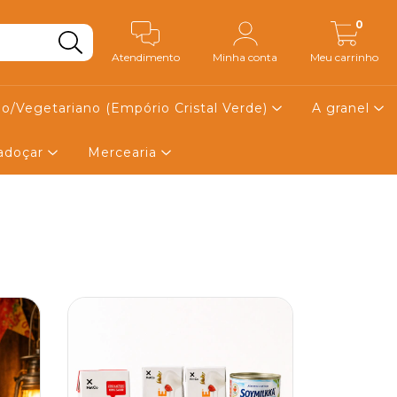
0
Atendimento
Minha conta
Meu carrinho
o/Vegetariano (Empório Cristal Verde)
A granel
 adoçar
Mercearia