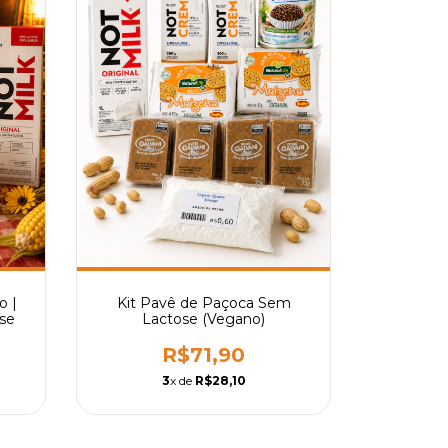
o |
Kit Pavê de Paçoca Sem
se
Lactose (Vegano)
R$71,90
3
x de
R$28,10