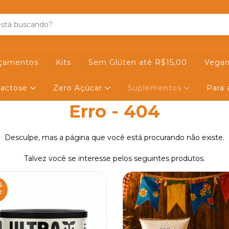
çamentos
Kits
Sem Glúten até R$15,00
Vegan
actose
Zero Açúcar
Suplementos
Para
Erro - 404
Desculpe, mas a página que você está procurando não existe.
Talvez você se interesse pelos seguintes produtos.
%
F