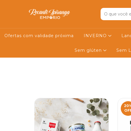
Ofertas com validade próxima
INVERNO
Lan
Sem glúten
Sem L
20
OF