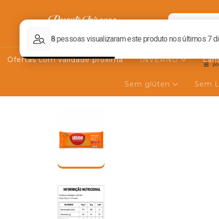
Ofertas com validade próxima
INVERNO
Lan
Sem glúten
Sem L