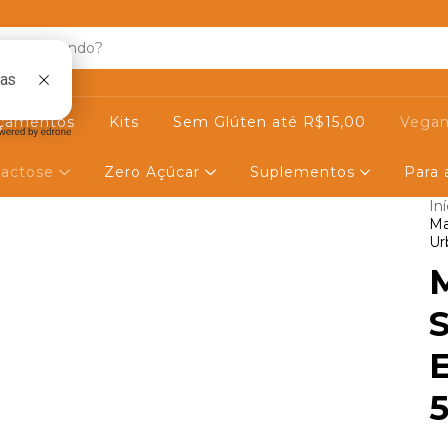
çamentos
Kits
Sem Glúten até R$15,00
Vegan
actose
Zero Açúcar
Suplementos
Para
Iní
Ma
Ur
M