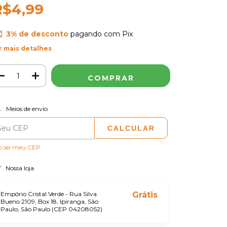
R$4,99
3% de desconto
pagando com Pix
r mais detalhes
ALTERAR CEP
regas para o CEP:
Meios de envio
CALCULAR
o sei meu CEP
Nossa loja
Empório Cristal Verde - Rua Silva
Grátis
Bueno 2109, Box 18, Ipiranga, São
Paulo, São Paulo (CEP 04208052)