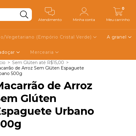
0
Atendimento
Minha conta
Meu carrinho
o/Vegetariano (Empório Cristal Verde)
A granel
 adoçar
Mercearia
cio
>
Sem Glúten até R$15,00
>
carrão de Arroz Sem Glúten Espaguete
bano 500g
acarrão de Arroz
Sem Glúten
Espaguete Urbano
500g