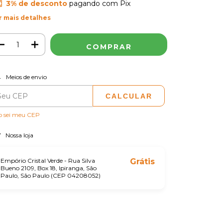
3% de desconto
pagando com Pix
r mais detalhes
ALTERAR CEP
regas para o CEP:
Meios de envio
CALCULAR
o sei meu CEP
Nossa loja
Empório Cristal Verde - Rua Silva
Grátis
Bueno 2109, Box 18, Ipiranga, São
Paulo, São Paulo (CEP 04208052)