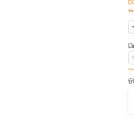
Ve
Ent
Nã