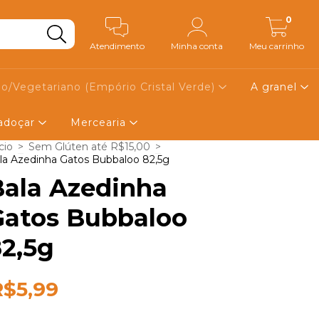
0
Atendimento
Minha conta
Meu carrinho
o/Vegetariano (Empório Cristal Verde)
A granel
 adoçar
Mercearia
cio
>
Sem Glúten até R$15,00
>
la Azedinha Gatos Bubbaloo 82,5g
Bala Azedinha
Gatos Bubbaloo
2,5g
R$5,99