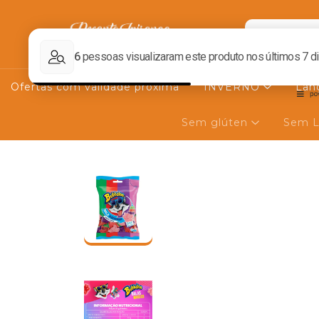
Ofertas com validade próxima
INVERNO
Lan
Sem glúten
Sem L