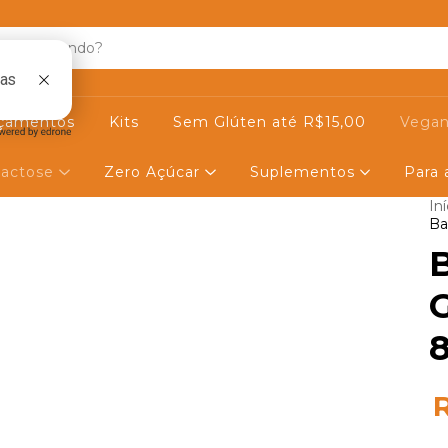
çamentos
Kits
Sem Glúten até R$15,00
Vegan
actose
Zero Açúcar
Suplementos
Para
Iní
Ba
8