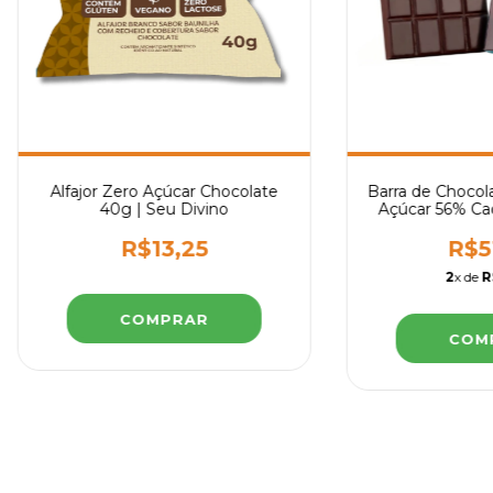
Alfajor Zero Açúcar Chocolate
Barra de Chocol
40g | Seu Divino
Açúcar 56% Ca
Culinári
R$13,25
R$5
2
x de
R