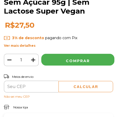
Sem Açúcar 95g | Sem
Lactose Super Vegan
R$27,50
3% de desconto
pagando com Pix
Ver mais detalhes
ALTERAR CEP
Entregas para o CEP:
Meios de envio
CALCULAR
Não sei meu CEP
Nossa loja