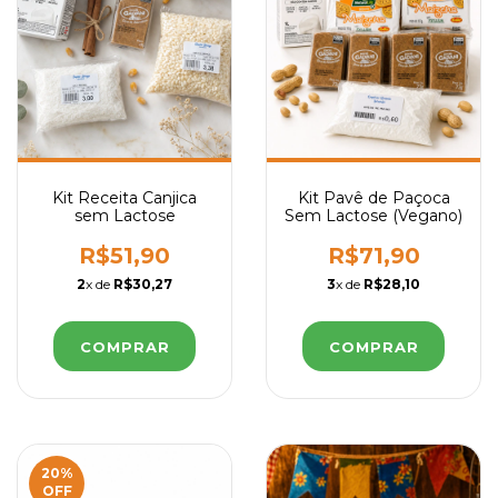
Kit Receita Canjica
Kit Pavê de Paçoca
sem Lactose
Sem Lactose (Vegano)
R$51,90
R$71,90
2
x de
R$30,27
3
x de
R$28,10
20
%
OFF