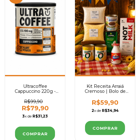
Ultracoffee
Kit Receita Arraiá
Cappuccino 220g -
Cremoso | Bolo de
Plant Power
Milho Sem Lactose
R$99,90
R$59,90
R$79,90
2
x de
R$34,94
3
x de
R$31,23