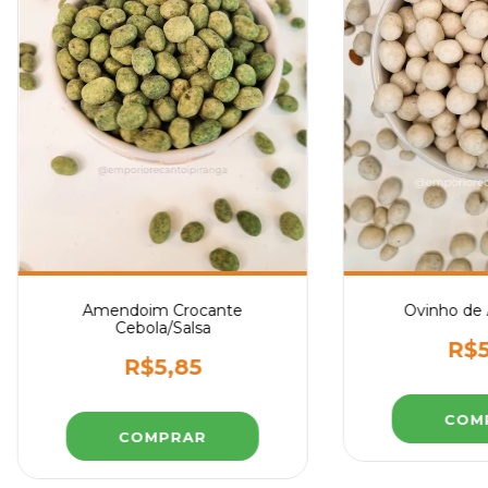
Amendoim Crocante
Ovinho de
Cebola/Salsa
R$5
R$5,85
COM
COMPRAR