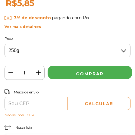
R$5,85
3% de desconto
pagando com Pix
Ver mais detalhes
Peso
ALTERAR CEP
Entregas para o CEP:
Meios de envio
CALCULAR
Não sei meu CEP
Nossa loja