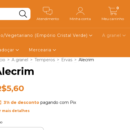
0
Atendimento
Minha conta
Meu carrinho
o/Vegetariano (Empório Cristal Verde)
A granel
 adoçar
Mercearia
cio
>
A granel
>
Temperos
>
Ervas
>
Alecrim
Alecrim
R$5,60
3% de desconto
pagando com Pix
r mais detalhes
so