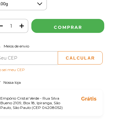
ALTERAR CEP
regas para o CEP:
Meios de envio
CALCULAR
o sei meu CEP
Nossa loja
Empório Cristal Verde - Rua Silva
Grátis
Bueno 2109, Box 18, Ipiranga, São
Paulo, São Paulo (CEP 04208052)