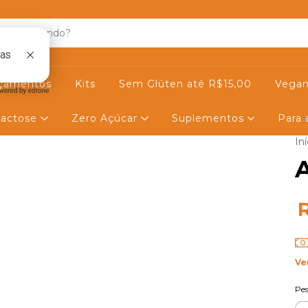
çamentos
Kits
Sem Glúten até R$15,00
Vegan
actose
Zero Açúcar
Suplementos
Para
Iní
Ve
Pe