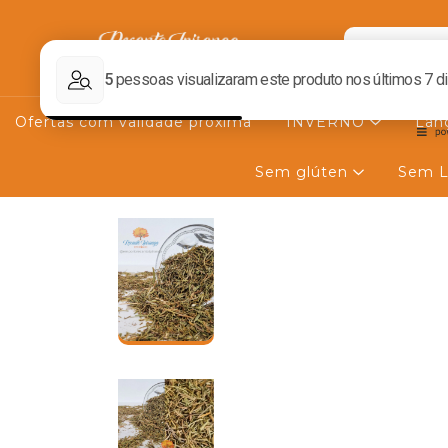
Ofertas com validade próxima
INVERNO
Lan
Sem glúten
Sem L