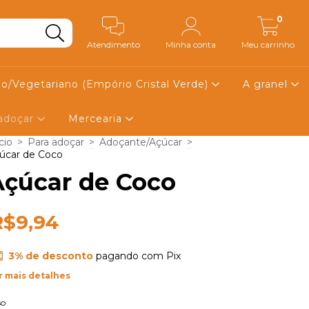
0
Atendimento
Minha conta
Meu carrinho
o/Vegetariano (Empório Cristal Verde)
A granel
 adoçar
Mercearia
cio
>
Para adoçar
>
Adoçante/Açúcar
>
úcar de Coco
Açúcar de Coco
R$9,94
3% de desconto
pagando com Pix
r mais detalhes
so