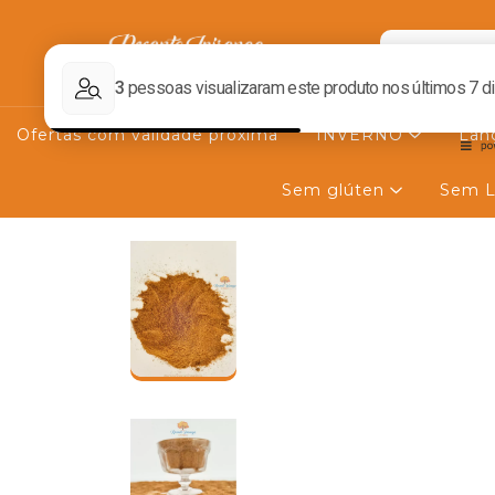
Ofertas com validade próxima
INVERNO
Lan
Sem glúten
Sem L