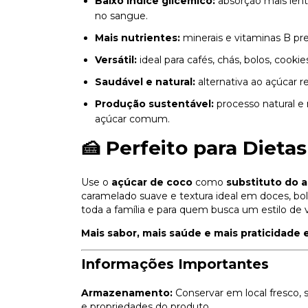
Baixo índice glicêmico:
absorção mais lenta
no sangue.
Mais nutrientes:
minerais e vitaminas B pres
Versátil:
ideal para cafés, chás, bolos, cookie
Saudável e natural:
alternativa ao açúcar r
Produção sustentável:
processo natural e
açúcar comum.
🍰 Perfeito para Dietas
Use o
açúcar de coco
como
substituto do a
caramelado suave e textura ideal em doces, bo
toda a família e para quem busca um estilo de v
Mais sabor, mais saúde e mais praticidade 
Informações Importantes
Armazenamento:
Conservar em local fresco, s
e propriedades do produto.