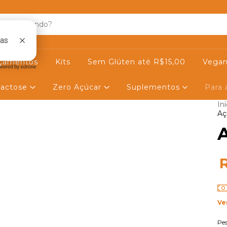
çamentos
Kits
Sem Glúten até R$15,00
Vegan
actose
Zero Açúcar
Suplementos
Para
Iní
Aç
Ve
Pe