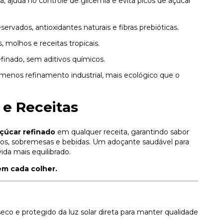
, ajuda no controle de glicemia e evita picos de açúcar
ervados, antioxidantes naturais e fibras prebióticas.
s, molhos e receitas tropicais.
efinado, sem aditivos químicos.
 menos refinamento industrial, mais ecológico que o
 e Receitas
çúcar refinado
em qualquer receita, garantindo sabor
los, sobremesas e bebidas. Um adoçante saudável para
ida mais equilibrado.
em cada colher.
eco e protegido da luz solar direta para manter qualidade