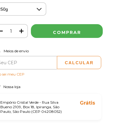
ALTERAR CEP
regas para o CEP:
Meios de envio
CALCULAR
o sei meu CEP
Nossa loja
Empório Cristal Verde - Rua Silva
Grátis
Bueno 2109, Box 18, Ipiranga, São
Paulo, São Paulo (CEP 04208052)